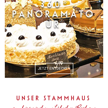
360°
PANORAMATO
UR
JETZT ENTDECKEN
UNSER STAMMHAUS