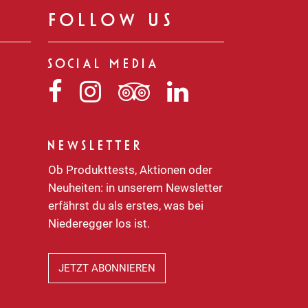
FOLLOW US
SOCIAL MEDIA
Niederegger
Niederegger
Niederegger
Niederegger
auf
auf
auf
auf
Facebook
Instagram
Tripadvisor
LinkedIn
NEWSLETTER
Ob Produkttests, Aktionen oder
Neuheiten: in unserem Newsletter
erfährst du als erstes, was bei
Niederegger los ist.
JETZT ABONNIEREN